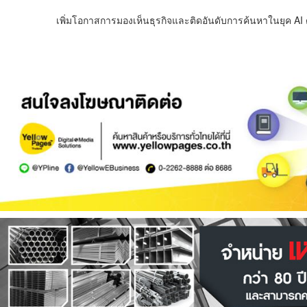
เพิ่มโอกาสการมองเห็นธุรกิจและติดอันดับการค้นหาในยุค AI ด้