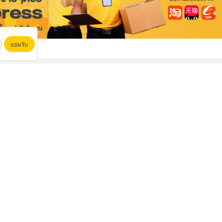
ยอมรับ
ครีมไส้ขนมปัง (Cream fillings for bread)
ผลิตผ้าใบตามสั่ง