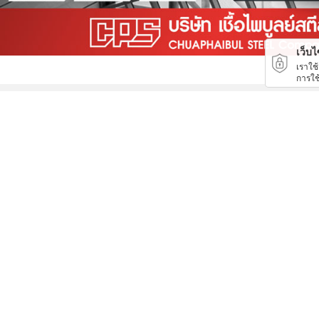
เว็บไซ
เราใช
การใช
PEEK
กล่องแป้งหลังขาว บางเลนเกรดA(BL-Aหลังขาว)